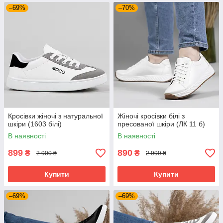
–69%
–70%
Кросівки жіночі з натуральної
Жіночі кросівки білі з
шкіри (1603 білі)
пресованої шкіри (ЛК 11 б)
В наявності
В наявності
899
890
₴
₴
2 900 ₴
2 999 ₴
Купити
Купити
–69%
–69%