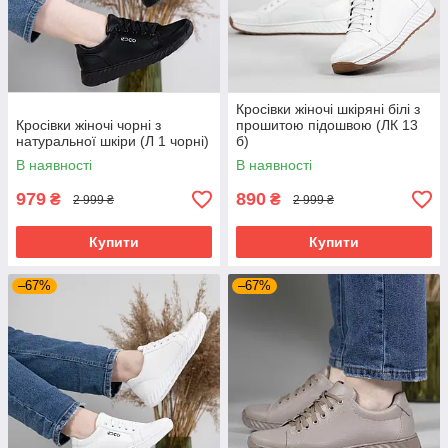
Кросівки жіночі шкіряні білі з
Кросівки жіночі чорні з
прошитою підошвою (ЛК 13
натуральної шкіри (Л 1 чорні)
б)
В наявності
В наявності
979
890
₴
₴
2 999 ₴
2 999 ₴
Купити
Купити
–67%
–67%