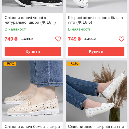
Сліпони жіночі чорні з
Шкіряні жіночі сліпони білі на
натуральної шкіри (Ж 16 ч)
літо (Ж 16 б)
В наявності
В наявності
749
749
₴
₴
1 499 ₴
1 499 ₴
Купити
Купити
–50%
–54%
Сліпони жіночі бежеві з шкіри
Сліпони жіночі шкіряні на літо