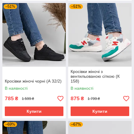
–51%
–51%
Кросівки жіночі з
вентильованою сіткою (К
Кросівки жіночі чорні (А 32/2)
158)
В наявності
В наявності
785
875
₴
₴
1 599 ₴
1 799 ₴
Купити
Купити
–69%
–67%