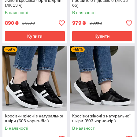
Жіночі кросівки чорні шкіряні
прошитою підошвою (ЛК 13
(ЛК 13 ч)
бб)
В наявності
В наявності
890
979
₴
₴
2 999 ₴
2 999 ₴
Купити
Купити
–69%
–69%
Кросівки жіночі з натуральної
Кросівки жіночі з натуральної
шкіри (603 чорно-білі)
шкіри (603 чорно-сірі)
В наявності
В наявності