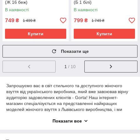
(Ж 16 беж)
(Б 1 білі)
В наявності
В наявності
749
799
₴
₴
1 499 ₴
1 749 ₴
Купити
Купити
Показати ще
1
/ 10
Запрошуємо вас в світ стильного та доступного жіночого
взуття від українського виробника, який вже завоював вірну
аудиторію задоволених клієнтів - Gorta! Наш інтернет-
магазин спеціалізується на представленні найкращих
моделей жіночого взуття з Львівського виробництва, і ми
пишаємося тим, що можемо пропонувати вам ексклюзивні
Показати все
вироби від майстрів своєї справи.
Основні переваги жіночого взуття від Gorta:
Доступність:
Наша місія - зробити стильне взуття