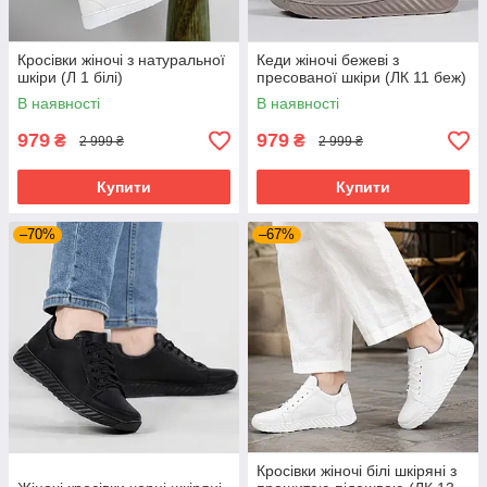
Кросівки жіночі з натуральної
Кеди жіночі бежеві з
шкіри (Л 1 білі)
пресованої шкіри (ЛК 11 беж)
В наявності
В наявності
979
979
₴
₴
2 999 ₴
2 999 ₴
Купити
Купити
–70%
–67%
Кросівки жіночі білі шкіряні з