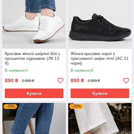
Кросівки жіночі шкіряні білі з
Жіночі кросівки чорні з
прошитою підошвою (ЛК 13
пресованої шкіри літні (АС 21
б)
чорні)
В наявності
В наявності
890
890
₴
₴
2 999 ₴
2 999 ₴
Купити
Купити
–70%
–70%