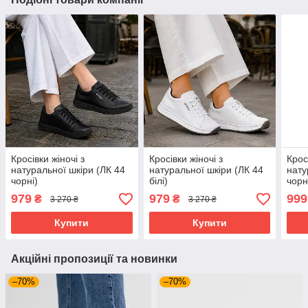
Кросівки жіночі з
Кросівки жіночі з
Крос
натуральної шкіри (ЛК 44
натуральної шкіри (ЛК 44
нату
чорні)
білі)
чорн
979
979
999
₴
₴
3 270 ₴
3 270 ₴
Купити
Купити
Акційні пропозиції та новинки
–70%
–70%