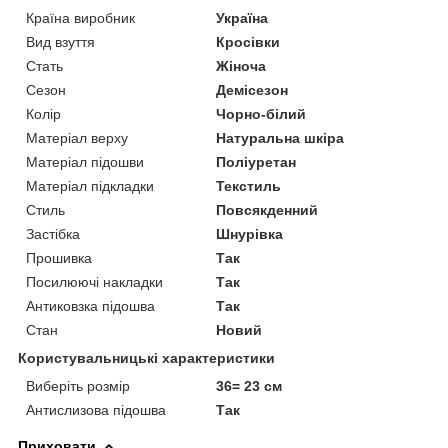
Країна виробник
Україна
Вид взуття
Кросівки
Стать
Жіноча
Сезон
Демісезон
Колір
Чорно-білий
Матеріал верху
Натуральна шкіра
Матеріал підошви
Поліуретан
Матеріал підкладки
Текстиль
Стиль
Повсякденний
Застібка
Шнурівка
Прошивка
Так
Посилюючі накладки
Так
Антиковзка підошва
Так
Стан
Новий
Користувальницькі характеристики
Виберіть розмір
36= 23 см
Антислизова підошва
Так
Приховати