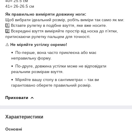
40= 25.5 см
41= 26-26.5 см
Як правильно виміряти довжину ноги:
Щоб вибрати ідеальний розмір, робіть виміри так само як ми:
1️⃣ Вставте рулетку в подібне взуття, яке вже носите.
2️⃣ Всередині взуття виміряйте простір від носка до п’ятки,
притискаючи рулетку пальцем для точності.
⚠️
Не міряйте устілку окремо!
По-перше, вона часто приклеєна або має
неправильну форму.
По-друге, довжина устілки може не відповідати
реальним розмірам взуття.
Міряйте вашу стопу в сантиметрах – так ви
гарантовано оберете правильний розмір.
Приховати
Характеристики
Основні