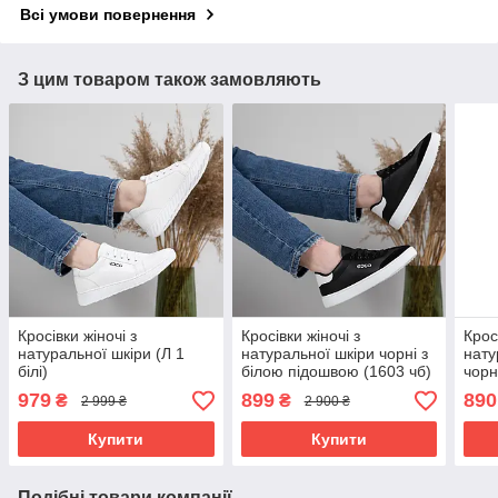
Всі умови повернення
З цим товаром також замовляють
Кросівки жіночі з
Кросівки жіночі з
Крос
натуральної шкіри (Л 1
натуральної шкіри чорні з
нату
білі)
білою підошвою (1603 чб)
чорн
979
899
890
₴
₴
2 999 ₴
2 900 ₴
Купити
Купити
Подібні товари компанії