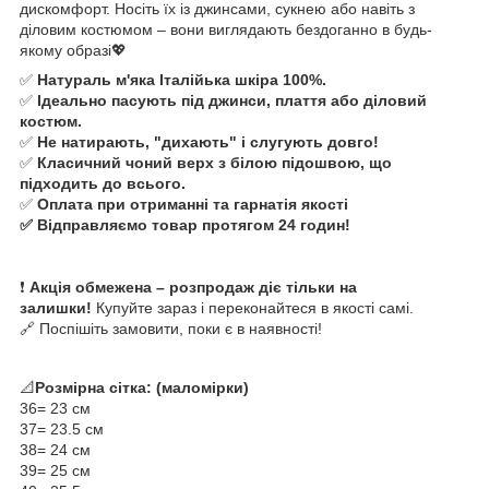
дискомфорт. Носіть їх із джинсами, сукнею або навіть з
діловим костюмом – вони виглядають бездоганно в будь-
якому образі💖
✅
Натураль м'яка Італійька шкіра 100%.
✅
Ідеально пасують під джинси, плаття або діловий
костюм.
✅
Не натирають, "дихають" і слугують довго!
✅
Класичний чоний верх з білою підошвою, що
підходить до всього.
✅
Оплата при отриманні та гарнатія якості
✅ Відправляємо товар протягом 24 годин!
❗
Акція обмежена – розпродаж діє тільки на
залишки!
Купуйте зараз і переконайтеся в якості самі.
🔗 Поспішіть замовити, поки є в наявності!
📐
Розмірна сітка: (маломірки)
36= 23 см
37= 23.5 см
38= 24 см
39= 25 см