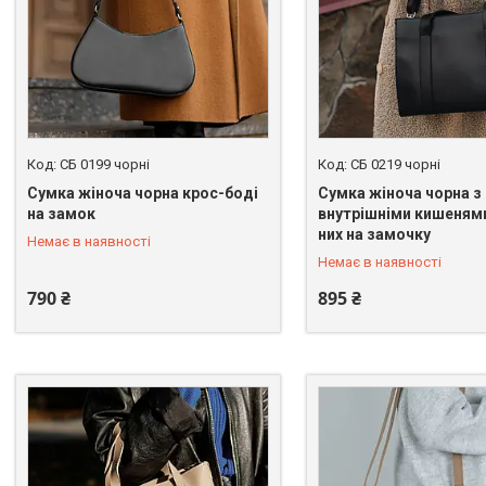
СБ 0199 чорні
СБ 0219 чорні
Сумка жіноча чорна крос-боді
Cумка жіноча чорна з
на замок
внутрішніми кишенями
+380 (67) 246-45-31
+380 (67) 246-45-31
них на замочку
Немає в наявності
Немає в наявності
790 ₴
895 ₴