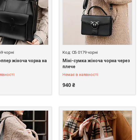
69 чорні
СБ 0179 чорні
ппер жіноча чорна на
Міні-сумка жіноча чорна через
 246-45-31
+380 (67) 246-45-31
плече
явності
Немає в наявності
940 ₴