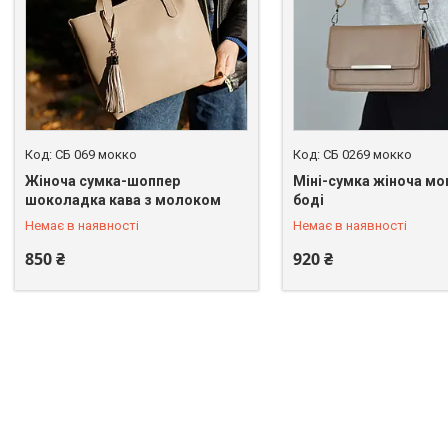
СБ 069 мокко
СБ 0269 мокко
Жіноча сумка-шоппер
Міні-сумка жіноча мо
+380 (67) 246-45-31
+380 (67) 246-45-31
шоколадка кава з молоком
боді
Немає в наявності
Немає в наявності
850 ₴
920 ₴