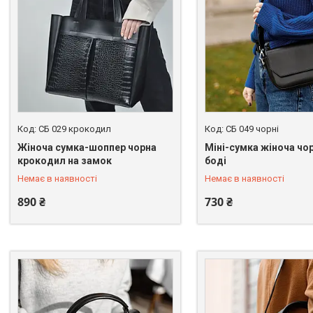
СБ 029 крокодил
СБ 049 чорні
Жіноча сумка-шоппер чорна
Міні-сумка жіноча чо
+380 (67) 246-45-31
+380 (67) 246-45-31
крокодил на замок
боді
Немає в наявності
Немає в наявності
890 ₴
730 ₴