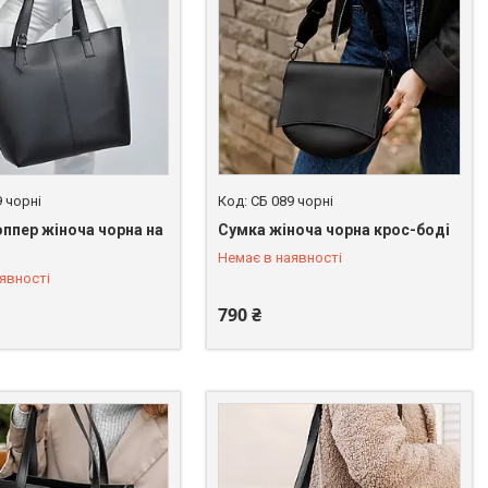
9 чорні
СБ 089 чорні
ппер жіноча чорна на
Сумка жіноча чорна крос-боді
 246-45-31
+380 (67) 246-45-31
Немає в наявності
явності
790 ₴