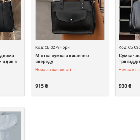
СБ 0279 чорні
СБ 03
 двома
Містка сумка з кишенею
Cумка-шо
 один з
спереду
три відді
+380 (67) 246-45-31
+380 (67)
Немає в наявності
Немає в на
915 ₴
930 ₴