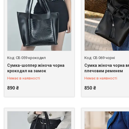
СБ 059 крокодил
СБ 069 чорні
Cумка-шоппер жіноча чорна
Cумка жіноча чорна в
+380 (67) 246-45-31
+380 (67) 246-45-31
крокодил на замок
плечовим ременем
Немає в наявності
Немає в наявності
890 ₴
850 ₴