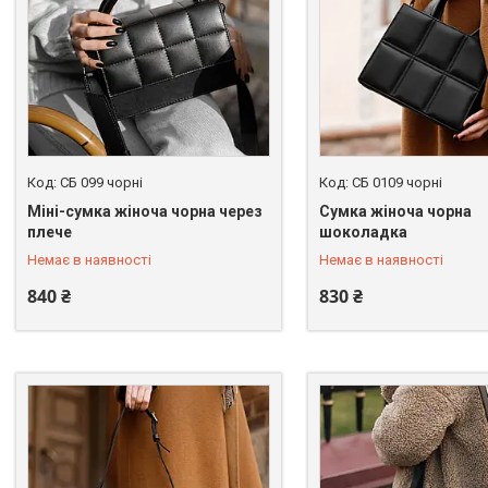
СБ 099 чорні
СБ 0109 чорні
Міні-сумка жіноча чорна через
Cумка жіноча чорна
+380 (67) 246-45-31
+380 (67) 246-45-31
плече
шоколадка
Немає в наявності
Немає в наявності
840 ₴
830 ₴