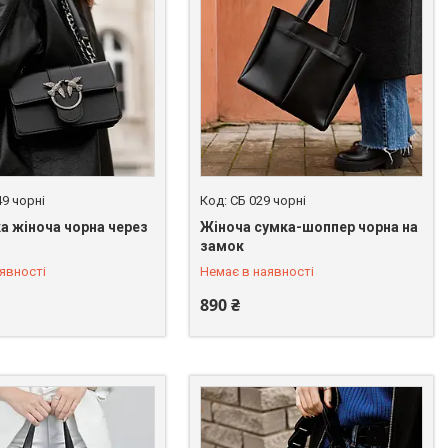
49 чорні
СБ 029 чорні
а жіноча чорна через
Жіноча сумка-шоппер чорна на
 246-45-31
+380 (67) 246-45-31
замок
явності
Немає в наявності
890 ₴