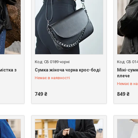
СБ 0189 чорні
СБ 01
містка з
Сумка жіноча чорна крос-боді
Міні-сумк
+380 (67) 246-45-31
+380 (67)
плече
Немає в наявності
Немає в на
749 ₴
849 ₴