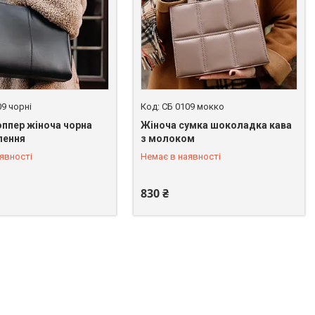
09 чорні
СБ 0109 мокко
ппер жіноча чорна
Жіноча сумка шоколадка кава
лення
з молоком
 246-45-31
+380 (67) 246-45-31
явності
Немає в наявності
830 ₴