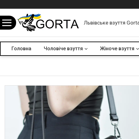
Львівське взуття Gort
Головна
Чоловіче взуття
Жіноче взуття