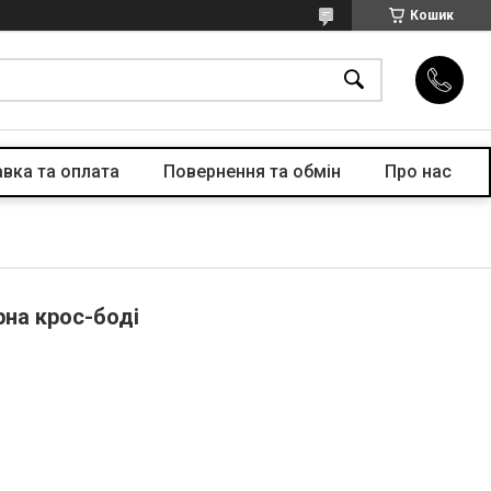
Кошик
вка та оплата
Повернення та обмін
Про нас
рна крос-боді