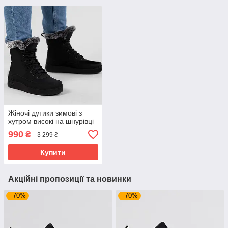
Жіночі дутики зимові з
хутром високі на шнурівці
990
₴
3 299 ₴
Купити
Акційні пропозиції та новинки
–70%
–70%