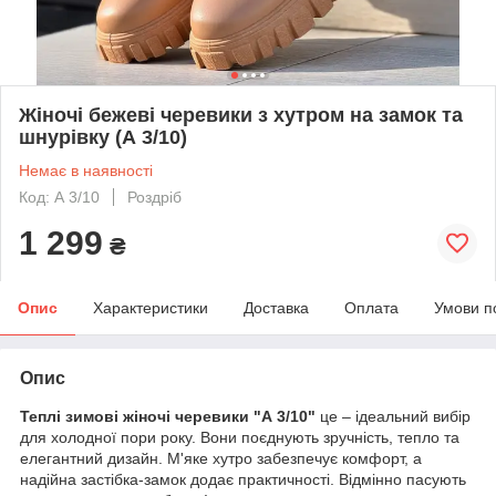
Жіночі бежеві черевики з хутром на замок та
шнурівку (А 3/10)
Немає в наявності
Код: А 3/10
Роздріб
1 299
₴
Опис
Характеристики
Доставка
Оплата
Умови п
Опис
Теплі зимові жіночі черевики "А 3/10"
це – ідеальний вибір
для холодної пори року. Вони поєднують зручність, тепло та
елегантний дизайн. М'яке хутро забезпечує комфорт, а
надійна застібка-замок додає практичності. Відмінно пасують