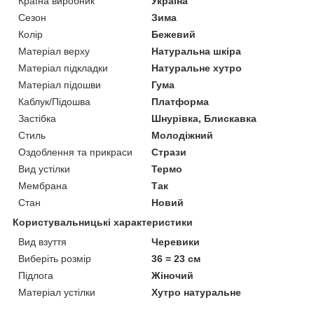
Країна виробник
Україна
Сезон
Зима
Колір
Бежевий
Матеріал верху
Натуральна шкіра
Матеріал підкладки
Натуральне хутро
Матеріал підошви
Гума
Каблук/Підошва
Платформа
Застібка
Шнурівка, Блискавка
Стиль
Молодіжний
Оздоблення та прикраси
Стрази
Вид устілки
Термо
Мембрана
Так
Стан
Новий
Користувальницькі характеристики
Вид взуття
Черевики
Виберіть розмір
36 = 23 см
Підлога
Жіночий
Матеріал устілки
Хутро натуральне