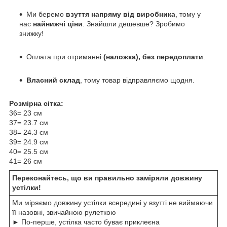
Ми беремо
взуття напряму від виробника
, тому у
нас
найнижчі ціни
. Знайшли дешевше? Зробимо
знижку!
Оплата при отриманні
(наложка), без передоплати
.
Власний склад
, тому товар відправляємо щодня.
Розмірна сітка:
36= 23 см
37= 23.7 см
38= 24.3 см
39= 24.9 см
40= 25.5 см
41= 26 см
Переконайтесь, що ви правильно заміряли довжину
устілки!
Ми міряємо довжину устілки всередині у взутті не виймаючи
її назовні, звичайною рулеткою
► По-перше, устілка часто буває приклеєна