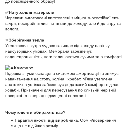
до повсякденного образу!
✅
Натуральні матеріали
Черевики виготовлені виготовлені з міцної зносостійкої еко-
шкіри, несприйнятливі не тільки до холоду, але й до вітру та
вологи.
❄
Зберігання тепла
Утеплювач з хутра чудово захищає від холоду навіть у
найсуворіших умовах. Мембрана забезпечує
водонепроникність, ноги залишаються сухими та в комфорті.
Комфорт
Підошва з гуми оснащена системою амортизації та знижує
навантаження на стопу, коліна і хребет. М'яка утеплена
анатомічна устілка забезпечує додатковий комфорт під час
ходьби. Призначені для пересування по слизькій нерівній
поверхні та в період підвищеної вологості.
Чому клієнти обирають нас?
Гарантія якості від виробника
. Обмін/повернення
якщо не підійшов розмір.