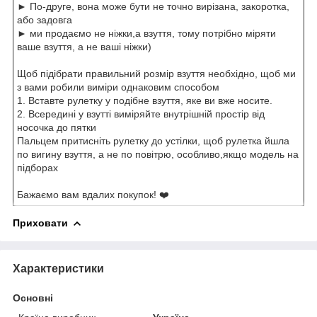
► По-друге, вона може бути не точно вирізана, закоротка,
або задовга
► ми продаємо не ніжки,а взуття, тому потрібно міряти
ваше взуття, а не ваші ніжки)
Щоб підібрати правильний розмір взуття необхідно, щоб ми
з вами робили виміри однаковим способом
1. Вставте рулетку у подібне взуття, яке ви вже носите.
2. Всередині у взутті виміряйте внутрішній простір від
носочка до пятки
Пальцем притисніть рулетку до устілки, щоб рулетка йшла
по вигину взуття, а не по повітрю, особливо,якщо модель на
підборах
Бажаємо вам вдалих покупок! ❤️
Приховати
Характеристики
Основні