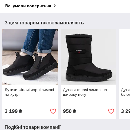
Всі умови повернення
З цим товаром також замовляють
Дутики жіночі чорні зимові
Дутики жіночі зимові на
Дути
на хутрі
широку ногу
біло
3 199
950
3 2
₴
₴
Подібні товари компанії