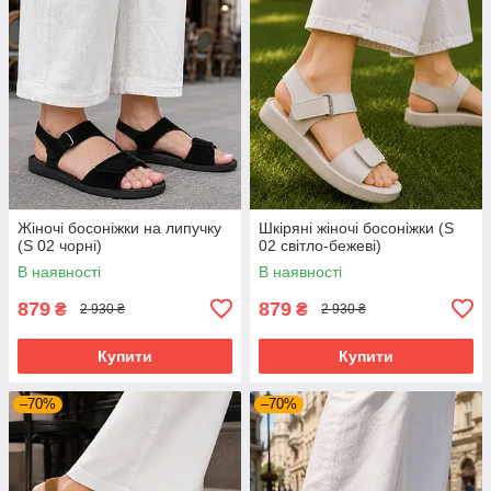
Жіночі босоніжки на липучку
Шкіряні жіночі босоніжки (S
(S 02 чорні)
02 світло-бежеві)
В наявності
В наявності
879
879
₴
₴
2 930 ₴
2 930 ₴
Купити
Купити
–70%
–70%