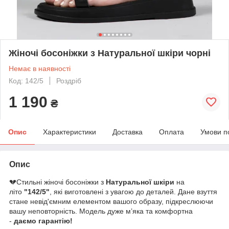
Жіночі босоніжки з Натуральної шкіри чорні
Немає в наявності
Код: 142/5
Роздріб
1 190
₴
Опис
Характеристики
Доставка
Оплата
Умови п
Опис
💔Стильні жіночі босоніжки з
Натуральної шкіри
на
літо
"
142/5"
, які виготовлені з увагою до деталей. Дане взуття
стане невід'ємним елементом вашого образу, підкреслюючи
вашу неповторність. Модель дуже м’яка та комфортна
-
даємо гарантію!