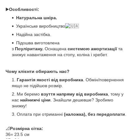
▶️
Особливості:
Натуральна шкіра.
Українське виробництво
Надійна застібка.
Підошва виготовлена
з
Поуліритану.
Оснащена
системою амортизації
та
знижує навантаження на стопу, коліна і хребет.
Чому клієнти обирають нас?
Гарантія якості від виробника
. Обмін/повернення
якщо не підійшов розмір.
Ми беремо
взуття напряму від виробника
, тому у
нас
найнижчі ціни
. Знайшли дешевше? Зробимо
знижку!
Оплата при отриманні
(наложка), без передоплати
.
📐
Розмірна сітка:
36= 23.5 см