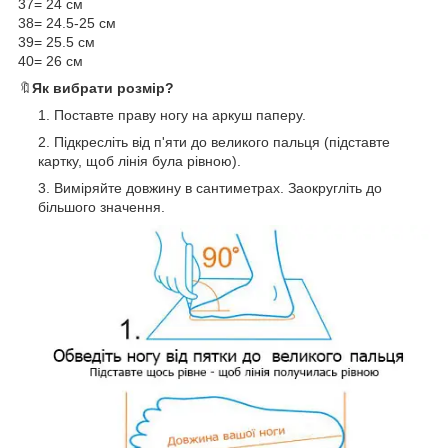
37= 24 см
38= 24.5-25 см
39= 25.5 см
40= 26 см
🔖
Як вибрати розмір?
Поставте праву ногу на аркуш паперу.
Підкресліть від п'яти до великого пальця (підставте
картку, щоб лінія була рівною).
Виміряйте довжину в сантиметрах. Заокругліть до
більшого значення.