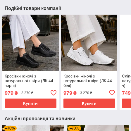
Подібні товари компанії
Кросівки жіночі з
Кросівки жіночі з
Сліп
натуральної шкіри (ЛК 44
натуральної шкіри (ЛК 44
нату
чорні)
білі)
ч)
979
979
749
₴
₴
3 270 ₴
3 270 ₴
Купити
Купити
Акційні пропозиції та новинки
–70%
–70%