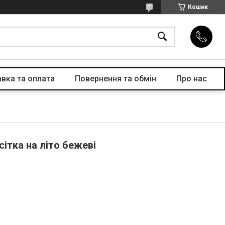
Кошик
вка та оплата
Повернення та обмін
Про нас
сітка на літо бежеві