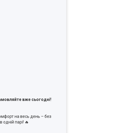
Замовляйте вже сьогодні!
комфорт на весь день – без
 одній парі! 🔥